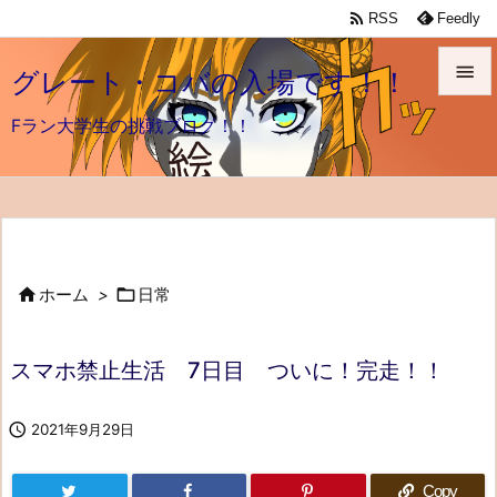

RSS
Feedly

グレート・コバの入場です！！

Fラン大学生の挑戦ブログ！！
メニュ

前へ

次へ


ホーム
>
日常

検索
スマホ禁止生活 7日目 ついに！完走！！

2021年9月29日
Copy