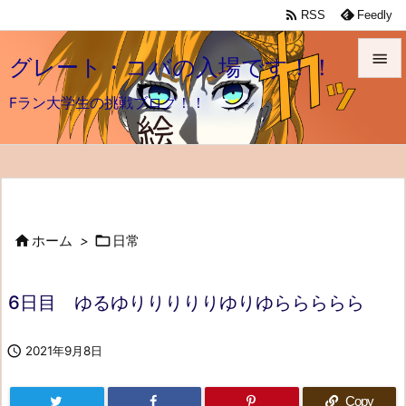

RSS
Feedly

グレート・コバの入場です！！

Fラン大学生の挑戦ブログ！！
メニュ

前へ

次へ


ホーム
>
日常

検索
6日目 ゆるゆりりりりりゆりゆららららら

2021年9月8日
Copy